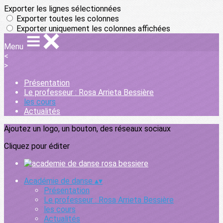
Exporter les lignes sélectionnées
Exporter toutes les colonnes
Exporter uniquement les colonnes affichées
Menu
<
>
Présentation
Le professeur : Rosa Arrieta Bessière
les cours
Actualités
Ajoutez un logo, un bouton, des réseaux sociaux
Cliquez pour éditer
Académie de danse
▴
▾
Présentation
Le professeur : Rosa Arrieta Bessière
les cours
Actualités