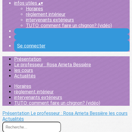
infos utiles
▴
▾
Horaires
règlement intérieur
intervenants extérieurs
TUTO: comment faire un chignon? (vidéo)
Se connecter
Présentation
Le professeur : Rosa Arrieta Bessière
les cours
Actualités
Horaires
règlement intérieur
intervenants extérieurs
TUTO: comment faire un chignon? (vidéo)
Présentation
Le professeur : Rosa Arrieta Bessière
les cours
Actualités